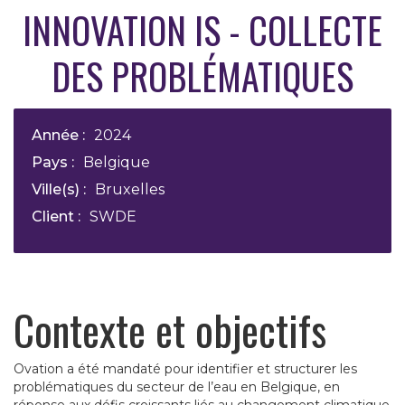
INNOVATION IS - COLLECTE
DES PROBLÉMATIQUES
Année :
2024
Pays :
Belgique
Ville(s) :
Bruxelles
Client :
SWDE
Contexte et objectifs
Ovation a été mandaté pour identifier et structurer les
problématiques du secteur de l’eau en Belgique, en